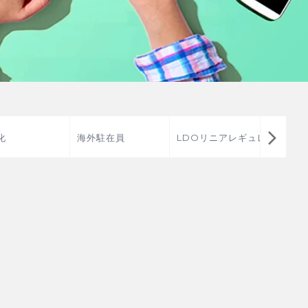
化
海外駐在員
LDOリニアレギュレ
アメリ
ータ