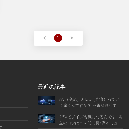
1
最近の記事
AC（交流）とDC（直流）ってど
う違うんですか？ ～電源設計で押
さえる待機電力とEMIの基本～
48Vでノイズも気になるんです…両
立のコツは？～低消費×高イミュニ
せ
ティに高電圧も～