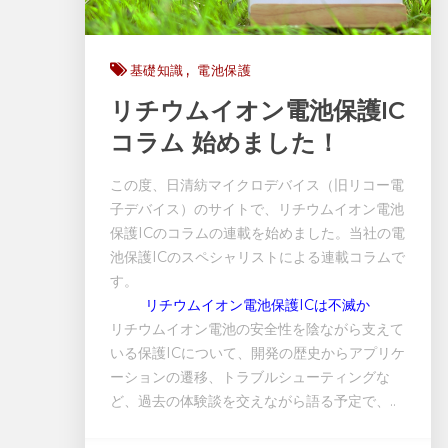
基礎知識
電池保護
リチウムイオン電池保護IC
コラム 始めました！
この度、日清紡マイクロデバイス（旧リコー電
子デバイス）のサイトで、リチウムイオン電池
保護ICのコラムの連載を始めました。当社の電
池保護ICのスペシャリストによる連載コラムで
す。
リチウムイオン電池保護ICは不滅か
リチウムイオン電池の安全性を陰ながら支えて
いる保護ICについて、開発の歴史からアプリケ
ーションの遷移、トラブルシューティングな
ど、過去の体験談を交えながら語る予定で、
..