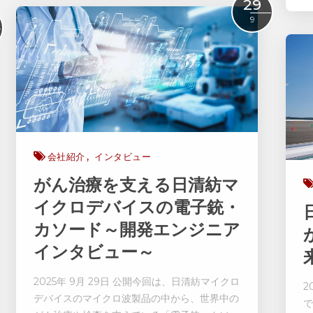
Read More
29
9
会社紹介
インタビュー
がん治療を支える日清紡マ
イクロデバイスの電子銃・
カソード～開発エンジニア
インタビュー～
2025年 9月 29日 公開今回は、日清紡マイクロ
2
デバイスのマイクロ波製品の中から、世界中の
で