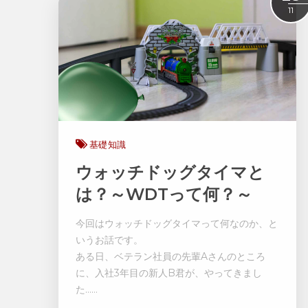
11
基礎知識
ウォッチドッグタイマと
は？～WDTって何？～
今回はウォッチドッグタイマって何なのか、と
いうお話です。
ある日、ベテラン社員の先輩Aさんのところ
に、入社3年目の新人B君が、やってきまし
た……