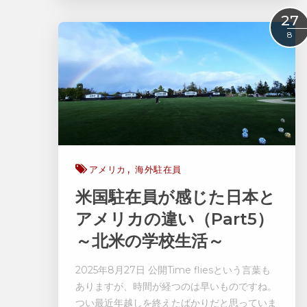
Read More
27
8
アメリカ
海外駐在員
米国駐在員が感じた日本と
アメリカの違い（Part5）
～北米の学校生活～
2025年8月27日 公開
Time fliesという言葉も
ありますが、時間が経つのは早いものですね。
つい最近年越しを終えたばかりだと思っていま