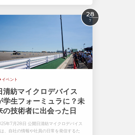
Read More
28
7
イベント
日清紡マイクロデバイス
が学生フォーミュラに？未
来の技術者に出会った日
025年7月28日 公開日清紡マイクロデバイス
は、自社の情報や社員の日常を発信するた