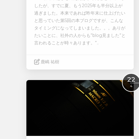
したが、すでに夏、もう
2025
年も半分以上が
過ぎました。本来であれば昨年末に仕上げたい
と思っていた第5回の本ブログですが、こんな
タイミングになってしまいました。。。ありが
たいことに、社外の人からも
”blog
見ました
”
と
言われることが時々あります。
”
..
鹿嶋 祐樹
Read More
22
4