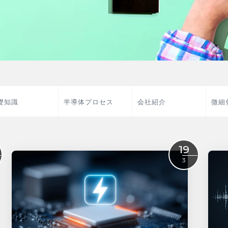
礎知識
半導体プロセス
会社紹介
微細
19
3