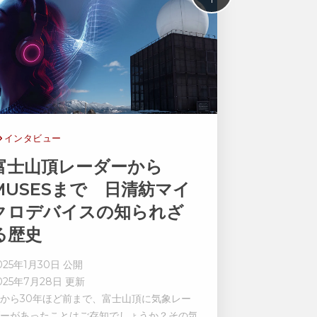
インタビュー
富士山頂レーダーから
MUSESまで 日清紡マイ
クロデバイスの知られざ
る歴史
025年1月30日 公開
025年7月28日 更新
から30年ほど前まで、富士山頂に気象レー
ーがあったことはご存知でしょうか？
その気