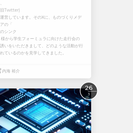
、
旧
Twitter)
運営しています。
その
X
に、ものづくりメデ
アの「
のシンク
 様から学生フォーミュラに向けた走行会の
誘いをいただきまして、どのような活動が行
れているのかを見学してきました。
内海 裕介
Read More
26
3