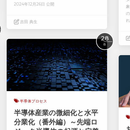
2024年12月26日 公開
象
の
れ
吉田 典生
Read More
28
8
半導体プロセス
半導体産業の微細化と水平
分業化（番外編）～先端ロ