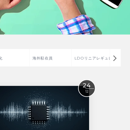
化
海外駐在員
LDOリニアレギュレ
アメリ
ータ
24
12