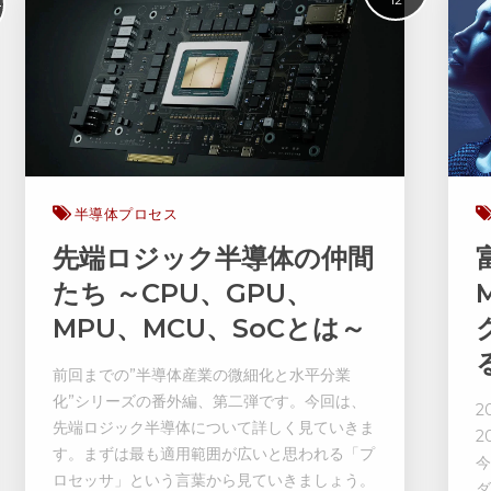
半導体プロセス
先端ロジック半導体の仲間
たち ～CPU、GPU、
MPU、MCU、SoCとは～
前回までの”半導体産業の微細化と水平分業
化”シリーズの番外編、第二弾です。今回は、
2
先端ロジック半導体について詳しく見ていきま
2
す。まずは最も適用範囲が広いと思われる「プ
今
ロセッサ」という言葉から見ていきましょう。
ダ