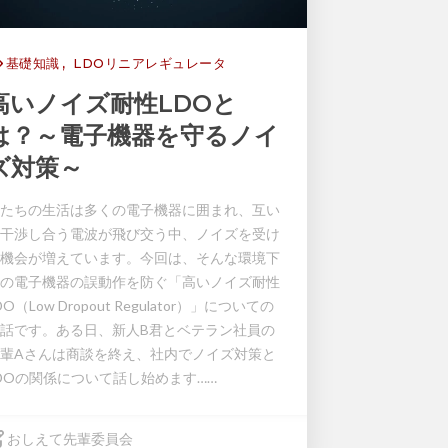
基礎知識
LDOリニアレギュレータ
高いノイズ耐性LDOと
は？～電子機器を守るノイ
ズ対策～
たちの生活は多くの電子機器に囲まれ、互い
干渉し合う電波が飛び交う中、ノイズを受け
機会が増えています。今回は、そんな環境下
の電子機器の誤動作を防ぐ「高いノイズ耐性
DO（Low Dropout Regulator）」についての
話です。ある日、新人B君とベテラン社員の
輩Aさんは商談を終え、社内でノイズ対策と
DOの関係について話し始めます……
おしえて先輩委員会