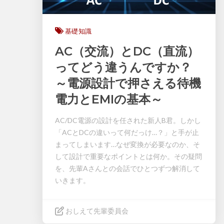
基礎知識
AC（交流）とDC（直流）
ってどう違うんですか？
～電源設計で押さえる待機
電力とEMIの基本～
AC/DC電源の設計を任された新人B君。しかし
「ACとDCの違いって何だっけ…？」と手が止
まってしまいます…なぜ変換が必要なのか、そ
して設計で重要なポイントとは何か。その疑問
を、先輩Aさんとの会話でひとつずつ解消して
いきます。
おしえて先輩委員会