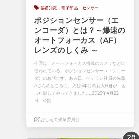
基礎知識
電子部品
センサー
ポジションセンサー（エ
ンコーダ）とは？～爆速の
オートフォーカス（AF）
レンズのしくみ ～
今回は、オートフォーカス搭載のカメラなどに
使われている、ポジションセンサー（エンコー
ダ）のお話です
。
ある日、ベテラン社員の先輩
Aさんのところに、入社3年目の新人B君が、困
った顔してやってきました……
2025年4月22
日 公開
おしえて先輩委員会
Read More
28