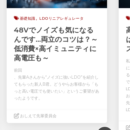
基礎知識
LDOリニアレギュレータ
48Vでノイズも気になる
んです…両立のコツは？～
低消費×高イミュニティに
高電圧も～
私
に
前回
る
、先輩Aさんから“ノイズに強いLDO”を紹介し
で
てもらった新人B君。どうやらお客様から「も
L
っと高い電圧でも使いたい」というご要望があ
お
ったようです。
先
L
おしえて先輩委員会