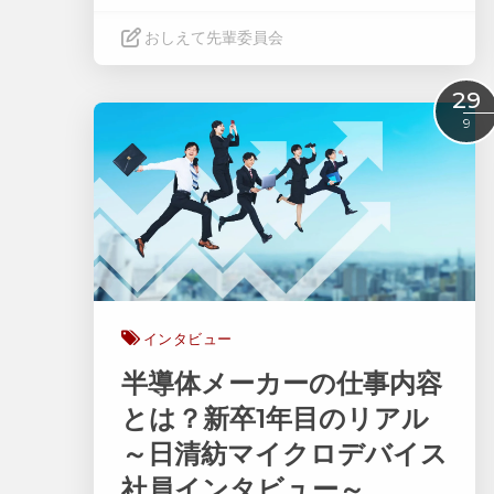
おしえて先輩委員会
Read More
29
9
インタビュー
半導体メーカーの仕事内容
とは？新卒1年目のリアル
～日清紡マイクロデバイス
社員インタビュー～