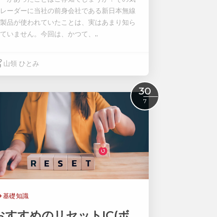
レーダーに当社の前身会社である新日本無線
製品が使われていたことは、実はあまり知ら
ていません。
今回は、かつて、
..
山領 ひとみ
Read More
30
7
基礎知識
おすすめのリセットIC(ボ