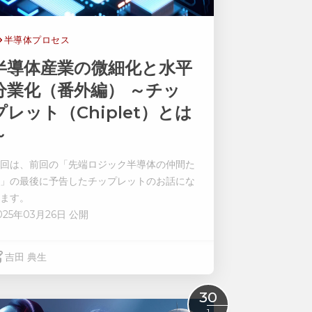
半導体プロセス
半導体産業の微細化と水平
分業化（番外編） ～チッ
プレット（Chiplet）とは
～
回は、前回の「先端ロジック半導体の仲間た
」の最後に予告したチップレットのお話にな
ます。
025年03月26日 公開
吉田 典生
Read More
30
1