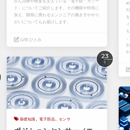
がん治療や検査を支えている「電子銃・カソー
め
ド」についてご紹介します。その機能や特長に
X(
加え、開発に携わるエンジニアの働き方ややり
を
がいについてもお届けします。
ィ
も
」
山領 ひとみ
お
わ
Read More
23
5
基礎知識
電子部品
センサ