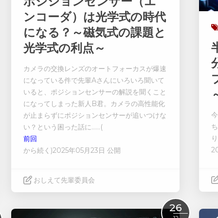
ポジションセンサー（エ
ンコーダ）は光学式の時代
になる？～磁気式の課題と
光学式の利点～
カメラの交換レンズのオートフォーカスが爆速
になっている件で先輩Aさんにいろいろ聞いて
いると、ポジションセンサーの解説を聞くこと
になってしまった新人B君。カメラの高性能化
今
が止まらずにポジションセンサーが追いつけな
ち
い？という困った話に……(
り
前回
2
から続く)2025年05月23日 公開
おしえて先輩委員会
Read More
26
12