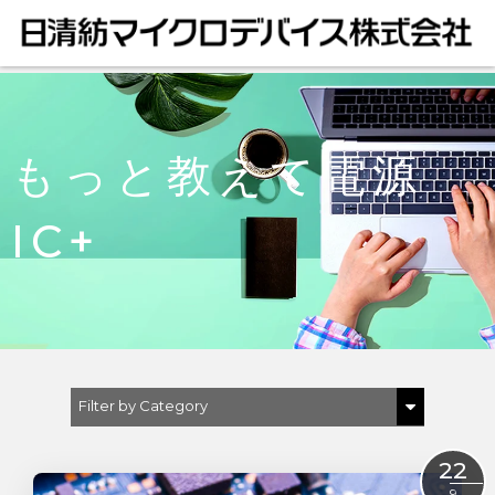
もっと教えて電源
IC+
Filter by Category
Show All
22
DC/DCコンバータ
9