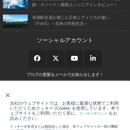
銃・カソード～開発エンジニアインタビュー～
米国駐在員が感じた日本とアメリカの違い
（Part5）～北米の学校生活～
ソーシャルアカウント
ブログの更新をメールでお知らせします！
×
当社のウェブサイトでは、お客様に最適な状態でご利用
弊社の「
個人情報保護について
」をご確認いただき、同意の上送信して下さい。
いただくためクッキー (Cookie) を使用しています。本ウ
ェブサイトをご利用いただく前に、
をお
クッキーポリシー
読みください。
クッキーを拒否または無効化した場合、本ウェブサイトの一部の機能