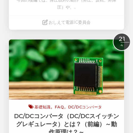
圧）や、
..
おしえて電源IC委員会
Read More
21
4
基礎知識
FAQ
DC/DCコンバータ
DC/DCコンバータ（DC/DCスイッチン
グレギュレータ）とは？（前編）～動
作原理は？～