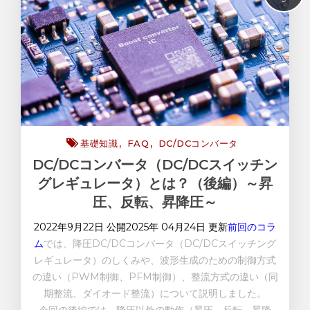
FAQ
LDOリニアレギュレータ
基礎知識
基礎知識
FAQ
DC/DCコンバータ
DC/DCコンバータ（DC/DCスイッチン
グレギュレータ）とは？（後編）～昇
圧、反転、昇降圧～
2022年9月22日 公開
2025年 04月24日 更新
前回のコラ
ム
では、降圧
DC/DCコンバータ（DC/DC
スイッチング
レギュレータ）のしくみや、波形生成のための制御方式
の違い（
PWM
制御、
PFM
制御）、整流方式の違い（同
期整流、ダイオード整流）について説明しました。
今回の後編では、降圧以外の動作（昇圧、反転、昇降