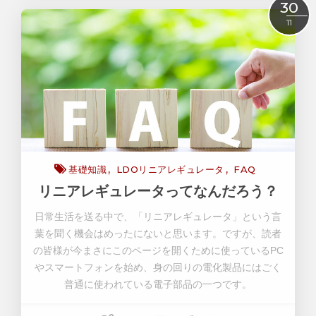
Read More
30
11
基礎知識
LDOリニアレギュレータ
FAQ
リニアレギュレータってなんだろう？
日常生活を送る中で、「リニアレギュレータ」という言
葉を聞く機会はめったにないと思います。ですが、読者
の皆様が今まさにこのページを開くために使っている
PC
やスマートフォンを始め、身の回りの電化製品にはごく
普通に使われている電子部品の一つです。