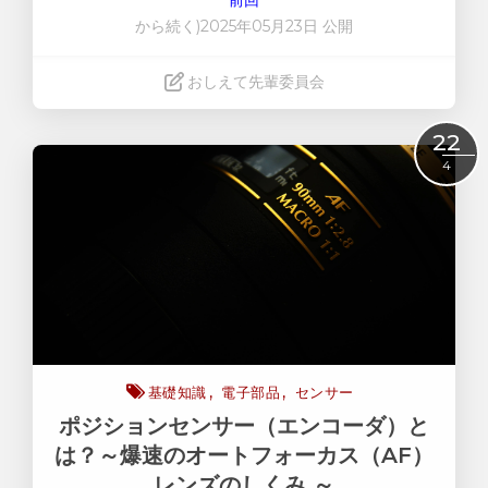
から続く)2025年05月23日 公開
おしえて先輩委員会
Read More
22
4
基礎知識
電子部品
センサー
ポジションセンサー（エンコーダ）と
は？～爆速のオートフォーカス（AF）
レンズのしくみ ～