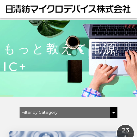
もっと教えて電源
IC+
Filter by Category
Show All
23
センサ
5