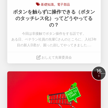
基礎知識
電子部品
ボタンを触らずに操作できる（ボタン
のタッチレス化）ってどうやってる
の？
今回は非接触でボタン操作をする話です
。
ある日、ベテラン社員の先輩Cさんのところに、入社3年
目の新人B君が、困った顔してやってきました……
おしえて先輩委員会
Read More
16
9