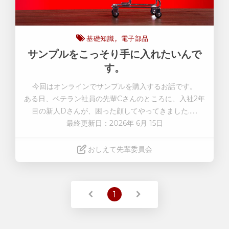
基礎知識
電子部品
サンプルをこっそり手に入れたいんで
す。
今回はオンラインでサンプルを購入するお話です
。
ある日、ベテラン社員の先輩Cさんのところに、入社2年
目の新人Dさんが、困った顔してやってきました……
最終更新日：2026年 6月 15日
おしえて先輩委員会
Read More
1