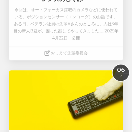
今回は、オートフォーカス搭載のカメラなどに使われて
いる、ポジションセンサー（エンコーダ）のお話です
。
ある日、ベテラン社員の先輩Aさんのところに、入社3年
目の新人B君が、困った顔してやってきました……
2025年
4月22日 公開
おしえて先輩委員会
Read More
06
7