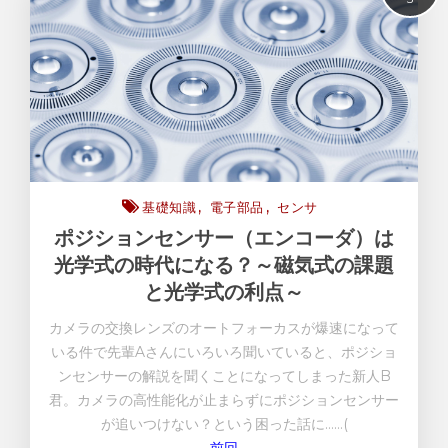
センサー
基礎知識
電子部品
基礎知識
電子部品
センサ
ポジションセンサー（エンコーダ）は
光学式の時代になる？～磁気式の課題
と光学式の利点～
カメラの交換レンズのオートフォーカスが爆速になって
いる件で先輩Aさんにいろいろ聞いていると、ポジショ
ンセンサーの解説を聞くことになってしまった新人B
君。カメラの高性能化が止まらずにポジションセンサー
が追いつけない？という困った話に……(
前回