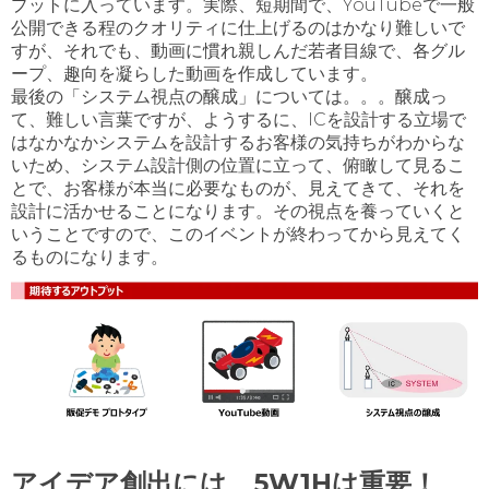
プットに入っています。実際、短期間で、YouTubeで一般
公開できる程のクオリティに仕上げるのはかなり難しいで
すが、それでも、動画に慣れ親しんだ若者目線で、各グル
ープ、趣向を凝らした動画を作成しています。
最後の「システム視点の醸成」については。。。醸成っ
て、難しい言葉ですが、ようするに、ICを設計する立場で
はなかなかシステムを設計するお客様の気持ちがわからな
いため、システム設計側の位置に立って、俯瞰して見るこ
とで、お客様が本当に必要なものが、見えてきて、それを
設計に活かせることになります。その視点を養っていくと
いうことですので、このイベントが終わってから見えてく
るものになります。
アイデア創出には、5W1Hは重要！