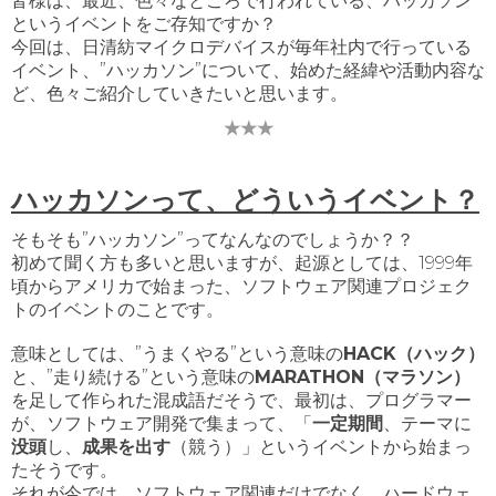
皆様は、最近、色々なところで行われている、ハッカソン
というイベントをご存知ですか？
今回は、日清紡マイクロデバイスが毎年社内で行っている
イベント、”ハッカソン”について、始めた経緯や活動内容な
ど、色々ご紹介していきたいと思います。
★★★
ハッカソンって、どういうイベント？
そもそも”
ハッカソン
”ってなんなのでしょうか？？
初めて聞く方も多いと思いますが、起源としては、1999年
頃からアメリカで始まった、ソフトウェア関連プロジェク
トのイベントのことです。
意味としては、”うまくやる”という意味の
HACK（ハック）
と、”走り続ける”という意味の
MARATHON（マラソン）
を足して作られた混成語だそうで、最初は、プログラマー
が、ソフトウェア開発で集まって、「
一定期間
、テーマに
没頭
し、
成果を出す
（競う）」というイベントから始まっ
たそうです。
それが今では、ソフトウェア関連だけでなく、ハードウェ