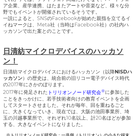
ア企業、産学連携、はたまたアートや音楽など、様々な分
野でもイベントが開催されているそうです。
一説によると、SNSのFacebookが始めた親指を立てるイ
イねマークは、Meta社（当時はFacebook社）の社内
ハ
ッカソン
で出た案とのことです。
日清紡マイクロデバイスのハッカソ
ン！
日清紡マイクロデバイスにおける
ハッカソン
（以降
NISDハ
ッカソン
）の歴史は、統合前の旧リコー電子デバイス時代
の2017年にさかのぼります。
※
2017年に発足された
トリリオンノード研究会
に参加した
ことをきっかけに、若手技術者向けの教育イベントを企画
してスタートさせました。それが毎年、回を重ねるごと
に、大きくなっていき、現在では、大阪の池田事業所、埼
玉の川越事業所で、それぞれ10名以上、計20名ほどが参加
する、大きなイベントになりました。
※トリリオンノード研究会：
一兆個（トリリオン）の小さな端末