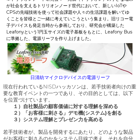
が社会を支えるトリリオンノード世代において、新しい
IoT
や
CPS
の先端技術を使って社会課題や人々の生活課題を解いてゆ
くことを皆様とご一緒に考えていこうという集まり。
旧リコー電
子デバイスも発足当時から参画しており、研究会が構築した
Leafonyという1円玉サイズの電子基板をもとに、Leafony Bus
に準拠した、電源リーフを作り上げました。
日清紡マイクロデバイスの電源リーフ
現在行われているNISDハッカソンは、若手技術者向けの重
要な教育イベントの一つであり、その目的としては、以下
を位置づけています。
１）自社製品の顧客価値に対する理解を深める
２）「お客様に刺さる」デモ機(システム)を創る
３）システム理解とプレゼン力を高める
若手技術者が、製品を開発するにあたり、どのような製品
がお客様に刺さるのかをシステム目線で考え、それを自分