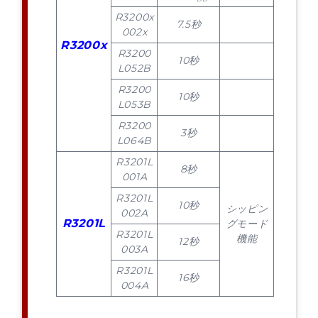
R3200x
7.5秒
002x
R3200x
R3200
10秒
L052B
R3200
10秒
L053B
R3200
3秒
L064B
R3201L
8秒
001A
R3201L
10秒
シッピン
002A
R3201L
グモード
R3201L
機能
12秒
003A
R3201L
16秒
004A