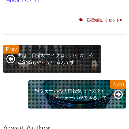
（機能安全って？）
基礎知識
,
リセットIC
実は、日清紡マイクロデバイス、公
式SNSもやっているんです！
Siウェーハの大口径化（その２） ～
Siウェーハができるまで～
About Author