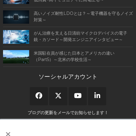
高いノイズ耐性LDOとは？～電子機器を守るノイズ
対策～
がん治療を支える日清紡マイクロデバイスの電子
銃・カソード～開発エンジニアインタビュー～
米国駐在員が感じた日本とアメリカの違い
（Part5）～北米の学校生活～
ソーシャルアカウント
ブログの更新をメールでお知らせします！
×