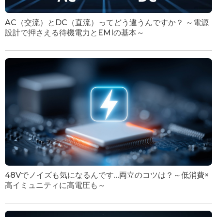
AC（交流）とDC（直流）ってどう違うんですか？ ～電源
設計で押さえる待機電力とEMIの基本～
48Vでノイズも気になるんです…両立のコツは？～低消費×
高イミュニティに高電圧も～