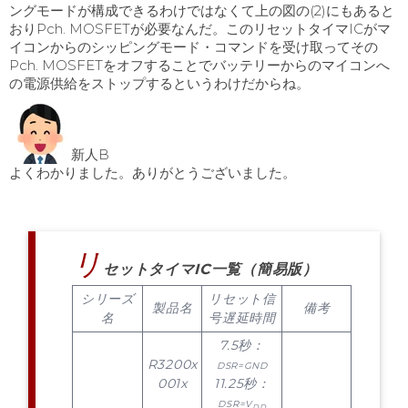
ングモードが構成できるわけではなくて上の図の(2)にもあると
おりPch. MOSFETが必要なんだ。このリセットタイマICがマ
イコンからのシッピングモード・コマンドを受け取ってその
Pch. MOSFETをオフすることでバッテリーからのマイコンへ
の電源供給をストップするというわけだからね。
新人B
よくわかりました。ありがとうございました。
リ
セットタイマIC一覧（簡易版）
シリーズ
リセット信
製品名
備考
名
号遅延時間
7.5秒：
R3200x
DSR=GND
001x
11.25秒：
DSR=V
DD