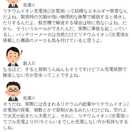
先輩A
リチウムイオン充電池(2次電池)って結構なエネルギー密度なん
だよね。製造時の欠陥や強い物理的な衝撃で破損すると発火し
たりするんだよ。航空機で輸送する場合は特に危ないよね。だ
から、そういうルールができたんだ。実際に事故も起こってい
るし。バッテリーメーカは当然だけどリチウムイオン2次電池を
搭載した機器のメーカも気を付けていると思うよ。
新人B
なるほど。すると規制うんぬんもそうですけどフル充電状態で
輸送しない方が安全ってことですよね。
先輩A
そうだね。実際には含まれるリチウムの総量やリチウムイオン2
次電池の容量、個数とかで規制があるみたいだけどね。空の上
で火災が起きたら大変だよ。それに、リチウムイオン2次電池っ
てフル充電より80％ぐらいまでしか充電しない方が長持ちする
しね。