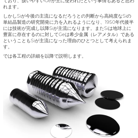
ており、扱いやすい
Ge
が主に使われたという事情もあると思わ
れます。
しかし
Si
が今後の主流になるだろうとの判断から高純度な
Si
の
単結晶製造の研究開発に力を入れるようになり、
1950
年代後半
には技術が完成し以降
Si
が主流になります。また
Si
は地球上に
豊富に存在するのに対して
Ge
は希少金属（レアメタル）である
ということも
Si
が主流になった理由のひとつとして考えられま
す。
では各工程の詳細を以降で説明します。