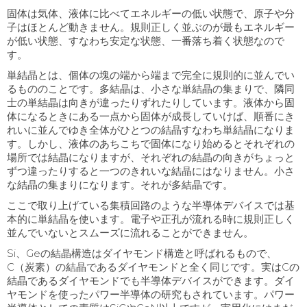
固体は気体、液体に比べてエネルギーの低い状態で、原子や分
子はほとんど動きません。規則正しく並ぶのが最もエネルギー
が低い状態、すなわち安定な状態、一番落ち着く状態なので
す。
単結晶とは、個体の塊の端から端まで完全に規則的に並んでい
るもののことです。多結晶は、小さな単結晶の集まりで、隣同
士の単結晶は向きが違ったりずれたりしています。液体から固
体になるときにある一点から固体が成長していけば、順番にき
れいに並んでゆき全体がひとつの結晶すなわち単結晶になりま
す。しかし、液体のあちこちで固体になり始めるとそれぞれの
場所では結晶になりますが、それぞれの結晶の向きがちょっと
ずつ違ったりすると一つのきれいな結晶にはなりません。小さ
な結晶の集まりになります。それが多結晶です。
ここで取り上げている集積回路のような半導体デバイスでは基
本的に単結晶を使います。電子や正孔が流れる時に規則正しく
並んでいないとスムーズに流れることができません。
Si、
Ge
の結晶構造はダイヤモンド構造と呼ばれるもので、
C
（炭素）の結晶であるダイヤモンドと全く同じです。実は
C
の
結晶であるダイヤモンドでも半導体デバイスができます。ダイ
ヤモンドを使ったパワー半導体の研究もされています。パワー