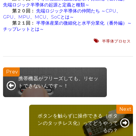
先端ロジック半導体の起源と定義と種類～
第２０回：
先端ロジック半導体の仲間たち ～CPU、
GPU、MPU、MCU、SoCとは～
第２１回：
半導体産業の微細化と水平分業化（番外編）～
チップレットとは～
半導体プロセス
携帯機器がフリーズしても、リセッ
トできないんです～！
ボタンを触らずに操作できる（ボタ
ンのタッチレス化）ってどうやって
るの？