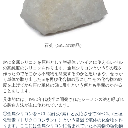
石英（SiO2の結晶）
次に金属シリコンを原料として半導体デバイスに使えるレベル
の高純度のシリコンを作ります。金属シリコンという
Si
の塊を
作ったのでそこから不純物を除去するのかと思いきや、せっか
く単体で取り出した
Si
を再び化合物の形にしてその化合物の純
度を上げてから再び単体の
Si
に戻すという何とも手間のかかる
ことをします。
具体的には、
1950
年代後半に開発されたシーメンス法と呼ばれ
る製造方法が主に使われています。
①金属シリコンをHCl（塩化水素）と反応させてSiHCl
（三塩
3
化珪素（トリクロロシラン））という常温で液体の化合物を作
ります。ここには金属シリコンに含まれていた不純物の塩化物