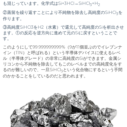
も混じっています。化学式はSi+3HCl→SiHCl
+H
3
2
②蒸留を繰り返すことにより不純物を除去し高純度のSiHCl
を
3
作ります。
③高純度SiHCl3をH2（水素）で還元して高純度のSiを析出させ
ます。①の反応を逆方向に進めて元のSiに戻すということで
す。
このようにして
99.999999999%
（
9
が
11
個並ぶのでイレブンナ
イン（
11N
）と呼ばれる）という半導体デバイスに使えるレベ
ル（半導体グレード）の非常に高純度の
Si
ができます。金属シ
リコンから不純物を除去してもこのレベルまでの高純度化をす
るのが難しいので、一旦
SiHCl
という化合物にするという手間
3
のかかることをしているのだと思われます。