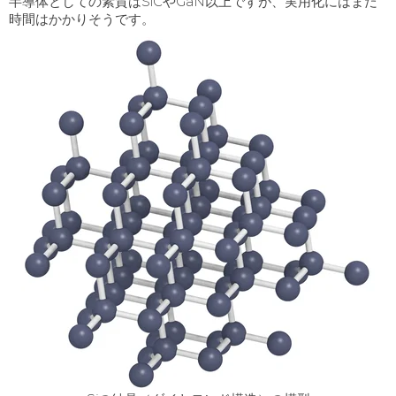
半導体としての素質は
SiC
や
GaN
以上ですが、実用化にはまだ
時間はかかりそうです。