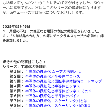
も結構大変なんだということに改めて気が付きました。
Si
ウェ
ーハに感謝ですね。次回はこのシリーズの最終回になります
が、
Si
ウェーハの大口径化についてお話しします。
2025年05月16日
１．用語の不統一の修正など用語の表記の微修正を行いました。
２．「
Si
単結晶の作り方」の節にチョクラルスキー法の名前の由来
を追加しました。
※その他の記事はこちら：
シリーズ：半導体の微細化
第１回：
半導体の微細化 ムーアの法則とは
第２回：
半導体の微細化と半導体プロセス
第３回：
半導体の微細化と国際半導体技術ロードマップ
第４回：
半導体の微細化と半導体ビジネス
第５回：
半導体の微細化と半導体ビジネス その２
第６回：
半導体の微細化と半導体デバイス
第７回：
半導体の微細化 スケーリング則とは
第８回：
半導体の微細化 スケーリング則の限界