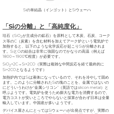
Siの単結晶（インゴット）とSiウェーハ
「Siの分離」と「高純度化」
珪石（
SiO
が主成分の鉱石）を原料として木炭、石炭、コーク
2
ス等の
C
（炭素）を含む材料を加えてアーク炉という電気炉で
加熱すると、以下のような化学反応が起こり
Si
が分離されま
す。
Si
と
O
の結合は非常に強固なのでかなりの高温（例えば
1800
～
1900
℃程度）が必要です。
SiO
+2C→
Si+2CO
（実際は複雑な中間反応を経て最終的に
2
Si+2CO
となるようです）
加熱炉内では
Si
は液体になっているので、それを冷やして固め
ます。このように分離された
Si
の塊のことを、金属ではないの
にどういうわけか“金属シリコン”（英語では
silicon metal
）と
呼ぶようです。電気炉を使うため膨大な電力を消費するので、
電力コストが安いところでやらないと採算が合わず日本は全量
輸入しています。中国産が多いようです。
デバイス屋さんにとっては
Si
ウェーハが出発点ですが、実際の