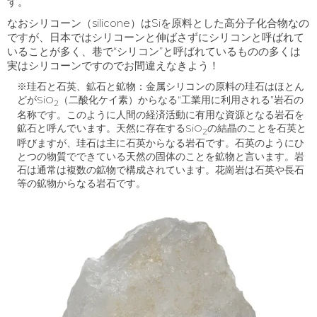
す。
なおシリコーン（
silicone
）は
Si
を原料とした高分子化合物なの
ですが、日本ではシリコーンと伸ばさずにシリコンと呼ばれて
いることが多く、巷で“シリコン”と呼ばれているものの多くは
実はシリコーンですのでお間違えなきよう！
※珪石と石英、鉱石と鉱物：金属シリコンの原料の珪石はほとん
どがSiO
（二酸化ケイ素）からなる“工業用に利用される”岩石の
2
名称です。このように人間の経済活動に有用な資源となる岩石を
鉱石と呼んでいます。天然に存在するSiO
の結晶のことを石英と
2
呼びますが、珪石は主に石英からなる岩石です。石英のようにひ
とつの物質でできている天然の固体のことを鉱物と言います。岩
石は通常は複数の鉱物で構成されています。花崗岩は石英や長石
等の鉱物からなる岩石です。