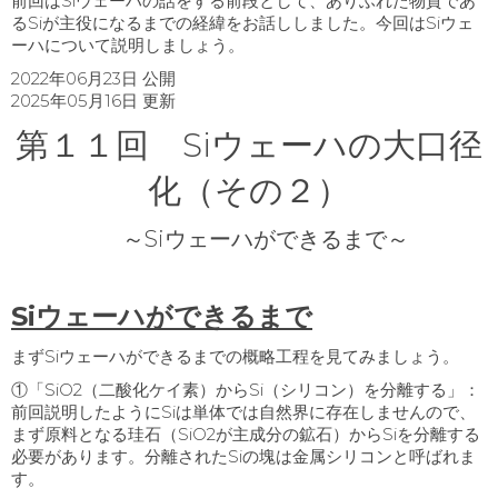
前回はSiウェーハの話をする前段として、ありふれた物質であ
るSiが主役になるまでの経緯をお話ししました。今回はSiウェ
ーハについて説明しましょう。
2022年06月23日 公開
2025年05月16日 更新
第１１回 Siウェーハの大口径
化（その２）
～Siウェーハができるまで～
Siウェーハができるまで
まず
Si
ウェーハができるまでの概略工程を見てみましょう。
①「SiO2（二酸化ケイ素）からSi（シリコン）を分離する」：
前回説明したようにSiは単体では自然界に存在しませんので、
まず原料となる珪石（SiO2が主成分の鉱石）からSiを分離する
必要があります。分離されたSiの塊は金属シリコンと呼ばれま
す。