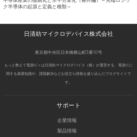
半導体産業の微細化と水平分業化（番外編）～先端ロジッ
ク半導体の起源と定義と種類～
日清紡マイクロデバイス株式会社
東京都中央区日本橋横山町3番10号
もっと教えて電源IC＋は日清紡マイクロデバイス（株）が運営する、電源ICに
関する基礎知識や、課題解決などお役立ち情報を盛り込んだブログサイトで
す。
サポート
企業情報
製品情報