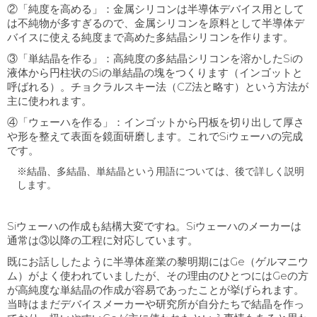
②「純度を高める」：金属シリコンは半導体デバイス用として
は不純物が多すぎるので、金属シリコンを原料として半導体デ
バイスに使える純度まで高めた多結晶シリコンを作ります。
③「単結晶を作る」：高純度の多結晶シリコンを溶かしたSiの
液体から円柱状のSiの単結晶の塊をつくります（インゴットと
呼ばれる）。チョクラルスキー法（CZ法と略す）という方法が
主に使われます。
④「ウェーハを作る」：インゴットから円板を切り出して厚さ
や形を整えて表面を鏡面研磨します。これでSiウェーハの完成
です。
※結晶、多結晶、単結晶という用語については、後で詳しく説明
します。
Siウェーハの作成も結構大変ですね。
Si
ウェーハのメーカーは
通常は③以降の工程に対応しています。
既にお話ししたように半導体産業の黎明期には
Ge
（ゲルマニウ
ム）がよく使われていましたが、その理由のひとつには
Ge
の方
が高純度な単結晶の作成が容易であったことが挙げられます。
当時はまだデバイスメーカーや研究所が自分たちで結晶を作っ