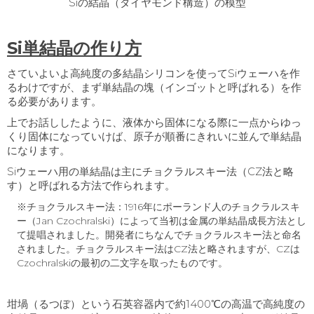
Siの結晶（ダイヤモンド構造）の模型
Si単結晶の作り方
さていよいよ高純度の多結晶シリコンを使って
Si
ウェーハを作
るわけですが、まず単結晶の塊（インゴットと呼ばれる）を作
る必要があります。
上でお話ししたように、液体から固体になる際に一点からゆっ
くり固体になっていけば、原子が順番にきれいに並んで単結晶
になります。
Siウェーハ用の単結晶は主にチョクラルスキー法（
CZ
法と略
す）と呼ばれる方法で作られます。
※チョクラルスキー法：1916年にポーランド人のチョクラルスキ
ー（Jan Czochralski）によって当初は金属の単結晶成長方法とし
て提唱されました。開発者にちなんでチョクラルスキー法と命名
されました。チョクラルスキー法はCZ法と略されますが、CZは
Czochralskiの最初の二文字を取ったものです。
坩堝（るつぼ）という石英容器内で約
1400
℃の高温で高純度の