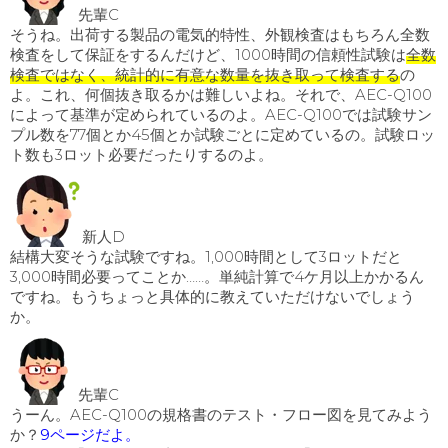
先輩C
そうね。出荷する製品の電気的特性、外観検査はもちろん全数
検査をして保証をするんだけど、1000時間の信頼性試験は
全数
検査ではなく、統計的に有意な数量を抜き取って検査する
の
よ。これ、何個抜き取るかは難しいよね。それで、AEC-Q100
によって基準が定められているのよ。AEC-Q100では試験サン
プル数を77個とか45個とか試験ごとに定めているの。試験ロッ
ト数も3ロット必要だったりするのよ。
新人D
結構大変そうな試験ですね。1,000時間として3ロットだと
3,000時間必要ってことか……。単純計算で4ケ月以上かかるん
ですね。もうちょっと具体的に教えていただけないでしょう
か。
先輩C
うーん。AEC-Q100の規格書のテスト・フロー図を見てみよう
か？
9ページだよ。