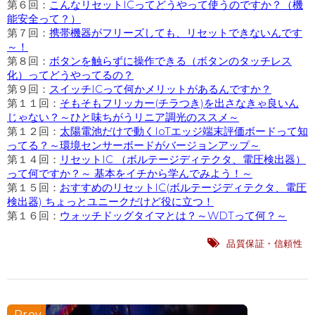
第６回：
こんなリセットICってどうやって使うのですか？（機
能安全って？）
第７回：
携帯機器がフリーズしても、リセットできないんです
～！
第８回：
ボタンを触らずに操作できる（ボタンのタッチレス
化）ってどうやってるの？
第９回：
スイッチICって何かメリットがあるんですか？
第１１回：
そもそもフリッカー(チラつき)を出さなきゃ良いん
じゃない？～ひと味ちがうリニア調光のススメ～
第１２回：
太陽電池だけで動くIoTエッジ端末評価ボードって知
ってる？～環境センサーボードがバージョンアップ～
第１４回：
リセットIC （ボルテージディテクタ、電圧検出器）
って何ですか？～ 基本をイチから学んでみよう！～
第１５回：
おすすめのリセットIC(ボルテージディテクタ、電圧
検出器) ちょっとユニークだけど役に立つ！
第１６回：
ウォッチドッグタイマとは？～WDTって何？～
品質保証・信頼性