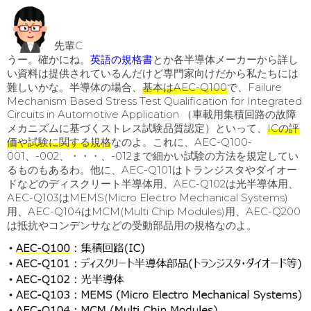
先輩C
うー。確かにね。
英語の規格書
とか各半導体メーカーから詳し
い資料は提供されているんだけど専門家向けだから私たちには
難しいかな。半導体の場合、
基本はAEC-Q100
で、Failure
Mechanism Based Stress Test Qualification for Integrated
Circuits in Automotive Application （車載用集積回路の故障
メカニズムに基づくストレス試験品質認定）といって、
ICの評
価や試験に関する規格
なのよ。これに、AEC-Q100-
001、-002、・・・、-012まで細かい試験の方法を規定してい
るものもあるわ。他に、AEC-Q101はトランジスタやダイオー
ドなどのディスクリート半導体用、AEC-Q102は光半導体用、
AEC-Q103はMEMS(Micro Electro Mechanical Systems)
用、AEC-Q104はMCM(Multi Chip Modules)用、AEC-Q200
は抵抗やコンデンサなどの受動部品用の規格なのよ。