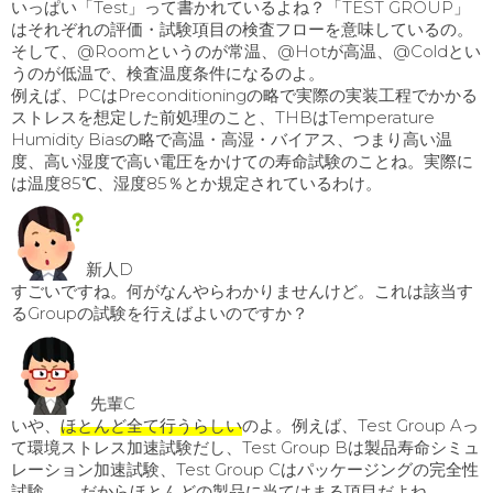
いっぱい「Test」って書かれているよね？「TEST GROUP」
はそれぞれの評価・試験項目の検査フローを意味しているの。
そして、@Roomというのが常温、@Hotが高温、@Coldとい
うのが低温で、検査温度条件になるのよ。
例えば、PCはPreconditioningの略で実際の実装工程でかかる
ストレスを想定した前処理のこと、THBはTemperature
Humidity Biasの略で高温・高湿・バイアス、つまり高い温
度、高い湿度で高い電圧をかけての寿命試験のことね。実際に
は温度85℃、湿度85％とか規定されているわけ。
新人D
すごいですね。何がなんやらわかりませんけど。これは該当す
るGroupの試験を行えばよいのですか？
先輩C
いや、
ほとんど全て行うらしい
のよ。例えば、Test Group Aっ
て環境ストレス加速試験だし、Test Group Bは製品寿命シミュ
レーション加速試験、Test Group Cはパッケージングの完全性
試験、……だからほとんどの製品に当てはまる項目だよね。