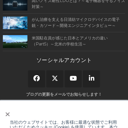
高いノイズ耐性LDOとは？～電子機器を守るノイズ
対策～
がん治療を支える日清紡マイクロデバイスの電子
銃・カソード～開発エンジニアインタビュー～
米国駐在員が感じた日本とアメリカの違い
（Part5）～北米の学校生活～
ソーシャルアカウント
ブログの更新をメールでお知らせします！
×
当社のウェブサイトでは、お客様に最適な状態でご利用
弊社の「
個人情報保護について
」をご確認いただき、同意の上送信して下さい。
いただくためクッキー (Cookie) を使用しています。本ウ