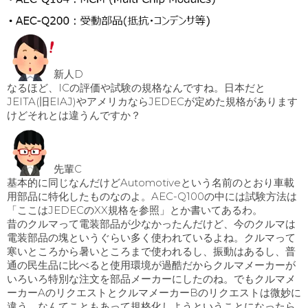
新人D
なるほど、ICの評価や試験の規格なんですね。日本だと
JEITA(旧EIAJ)やアメリカならJEDECが定めた規格があります
けどそれとは違うんですか？
先輩C
基本的に同じなんだけどAutomotiveという名前のとおり車載
用部品に特化したものなのよ。AEC-Q100の中には試験方法は
「ここはJEDECのXX規格を参照」とか書いてあるわ。
昔のクルマって電装部品が少なかったんだけど、今のクルマは
電装部品の塊というぐらい多く使われているよね。クルマって
寒いところから暑いところまで使われるし、振動はあるし、普
通の民生品に比べると使用環境が過酷だからクルマメーカーが
いろいろ特別な注文を部品メーカーにしたのね。でもクルマメ
ーカーAのリクエストとクルマメーカーBのリクエストは微妙に
違う、なんてこともあって規格化しようということになったら