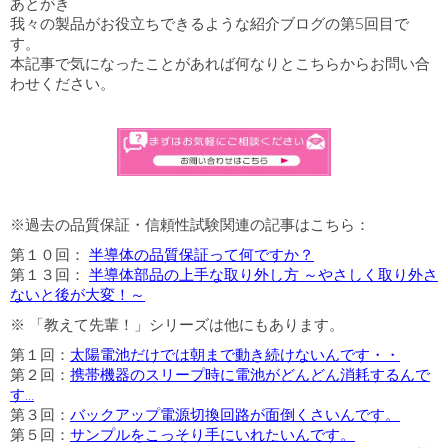
あとがき
我々の製品がお役立ちできるような紹介ブログの第5回目で
す。
本記事で気になったことがあれば何なりとこちらからお問い合
わせください。
※過去の品質保証・信頼性試験関連の記事はこちら：
第１０回：
半導体の品質保証って何ですか？
第１３回：
半導体部品の上手な取り外し方 ～やさしく取り外さ
ないと後が大変！～
※ 「教えて先輩！」シリーズは他にもあります。
第１回：
太陽電池だけでは朝まで動き続けないんです・・
第２回：
携帯機器のスリープ時に電池がどんどん消耗するんで
す…
第３回：
バックアップ電源切換回路が面倒くさいんです。
第５回：
サンプルをこっそり手にいれたいんです。