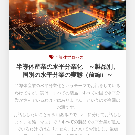
半導体プロセス
半導体産業の水平分業化 ～製品別、
国別の水平分業の実態（前編）～
半導体産業の水平分業化というテーマでお話をしている
わけですが、実は「すべての製品、すべての国で水平分
業が進んでいるわけではありません」というのが今回の
お題です。
お話ししたいことが沢山あるので、
2
回に分けてお話しし
ます。前編（今回）で「
すべての製品
で水平分業が進ん
でいるわけではありません」についてお話しし、後編