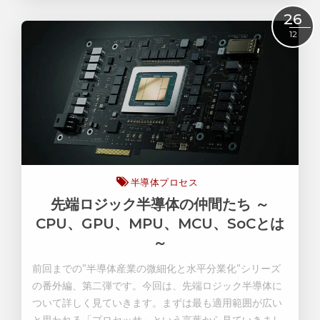
Read More
26
12
半導体プロセス
先端ロジック半導体の仲間たち ～
CPU、GPU、MPU、MCU、SoCとは
～
前回までの”半導体産業の微細化と水平分業化”シリーズ
の番外編、第二弾です。今回は、先端ロジック半導体に
ついて詳しく見ていきます。まずは最も適用範囲が広い
と思われる「プロセッサ」という言葉から見ていきまし