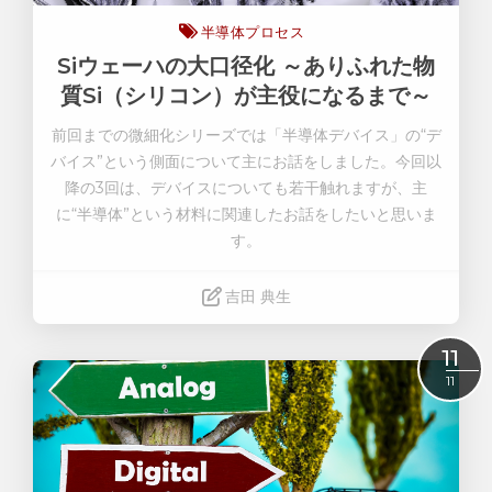
半導体プロセス
Siウェーハの大口径化 ～ありふれた物
質Si（シリコン）が主役になるまで～
前回までの微細化シリーズでは「半導体デバイス」の“デ
バイス”という側面について主にお話をしました。今回以
降の
3
回は、デバイスについても若干触れますが、主
に“半導体”という材料に関連したお話をしたいと思いま
す。
吉田 典生
Read More
11
11