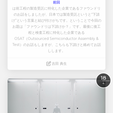
前回
は前工程の製造受託に特化した企業であるファウンドリ
のお話をしましたが、日本では製造受託というと“下請
け”という言葉と結び付けがちです。ということで今回の
お題は「ファウンドリは下請けか？」です。最後に後工
程と検査工程に特化した企業である
OSAT
（
Outsourced Semiconductor Assembly &
Test
）のお話もしますが、こちらも下請けと絡めてお話
しします。
吉田 典生
Read More
18
4