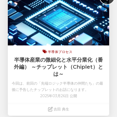
微細化
半導体プロセス
半導体産業の微細化と水平分業化（番
外編） ～チップレット（Chiplet）と
は～
今回は、前回の「先端ロジック半導体の仲間たち」の最
後に予告したチップレットのお話になります。
2025年03月26日 公開
吉田 典生