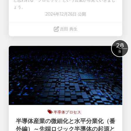
ょう。
2024年12月26日 公開
吉田 典生
Read More
28
8
半導体プロセス
半導体産業の微細化と水平分業化（番
外編）～先端ロジック半導体の起源と