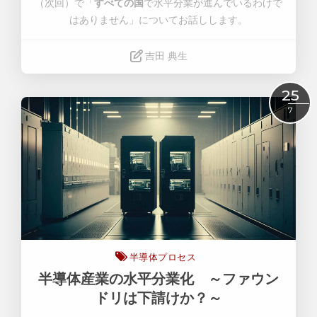
（次回）で「
すべての国
で水平分業が進んでいるわけで
はありません」についてお話しします。
吉田 典生
Read More
25
7
半導体プロセス
半導体産業の水平分業化 ～ファウン
ドリは下請けか？～