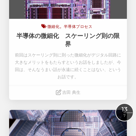
微細化
半導体プロセス
半導体の微細化 スケーリング則の限
界
前回はスケーリング則に則った微細化がデジタル回路に
大きなメリットをもたらすというお話をしましたが、今
回は、そんなうまい話が永遠に続くことはない、という
お話です。
吉田 典生
Read More
13
7