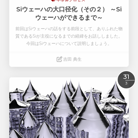
Siウェーハの大口径化（その２） ～Si
ウェーハができるまで～
前回はSiウェーハの話をする前段として、ありふれた物
質であるSiが主役になるまでの経緯をお話ししました。
今回はSiウェーハについて説明しましょう。
吉田 典生
Read More
31
3