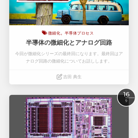
微細化
半導体プロセス
半導体の微細化とアナログ回路
今回が微細化シリーズの最終回になります。最終回はア
ナログ回路の微細化についてお話しします。
吉田 典生
Read More
16
9