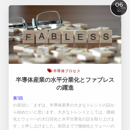
Read More
06
10
半導体プロセス
半導体産業の水平分業化とファブレス
の躍進
第1回
の冒頭に「まずは、半導体業界の大きなトレンドの話か
ら始めたいと思います。大きなトレンドとしては、微細
化とウェーハの大口径化と水平分業化の話を取り上げま
す」と申し上げました。前回までで微細化とウェーハの