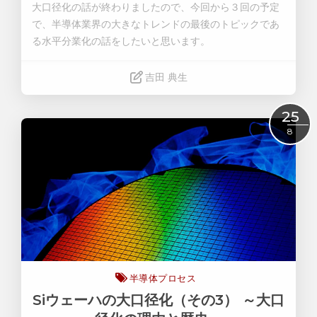
大口径化の話が終わりましたので、今回から３回の予定
で、半導体業界の大きなトレンドの最後のトピックであ
る
水平分業化
の話をしたいと思います。
吉田 典生
Read More
25
8
半導体プロセス
Siウェーハの大口径化（その3） ～大口