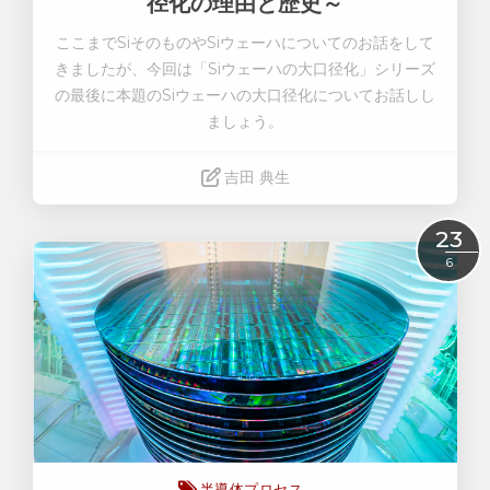
径化の理由と歴史～
ここまでSiそのものやSiウェーハについてのお話をして
きましたが、今回は「Siウェーハの大口径化」シリーズ
の最後に本題のSiウェーハの大口径化についてお話しし
ましょう。
吉田 典生
Read More
23
6
半導体プロセス