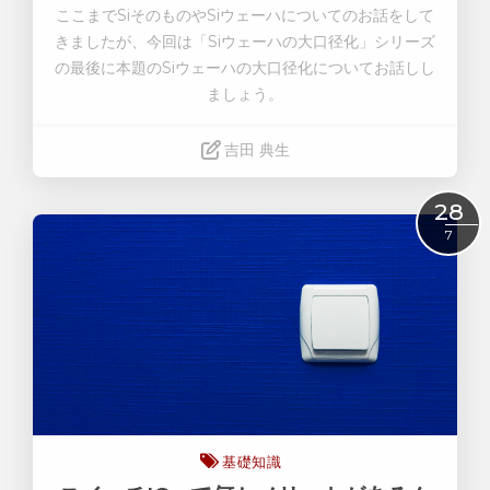
ここまでSiそのものやSiウェーハについてのお話をして
きましたが、今回は「Siウェーハの大口径化」シリーズ
の最後に本題のSiウェーハの大口径化についてお話しし
ましょう。
吉田 典生
Read More
28
7
基礎知識