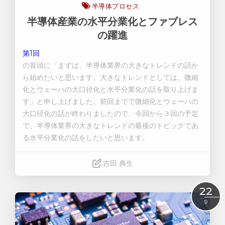
半導体プロセス
半導体産業の水平分業化とファブレス
の躍進
第1回
の冒頭に「まずは、半導体業界の大きなトレンドの話か
ら始めたいと思います。大きなトレンドとしては、微細
化とウェーハの大口径化と水平分業化の話を取り上げま
す」と申し上げました。前回までで微細化とウェーハの
大口径化の話が終わりましたので、今回から３回の予定
で、半導体業界の大きなトレンドの最後のトピックであ
る
水平分業化
の話をしたいと思います。
吉田 典生
Read More
22
9