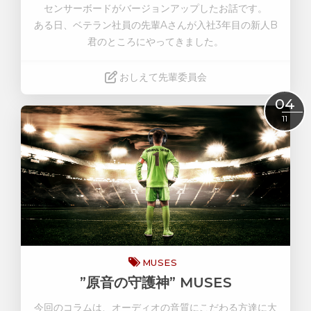
センサーボードがバージョンアップしたお話です
。
ある日、ベテラン社員の先輩Aさんが入社3年目の新人B
君のところにやってきました。
おしえて先輩委員会
04
Read More
11
MUSES
”原音の守護神” MUSES
今回のコラムは、オーディオの音質にこだわる方達に大