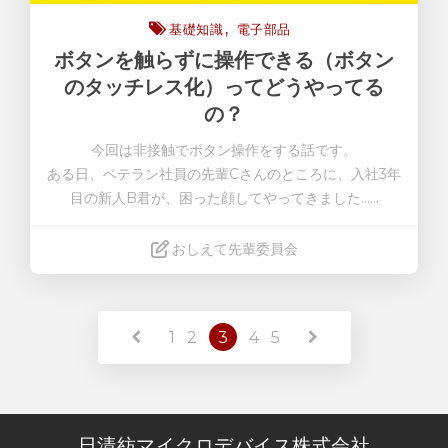
基礎知識
電子部品
ボタンを触らずに操作できる（ボタン
のタッチレス化）ってどうやってる
の？
今回は非接触でボタン操作をする話です
。
ある日、ベテラン社員の先輩Cさんのところに、入社3年
目の新人B君が、困った顔してやってきました……
おしえて先輩委員会
Read More
1
2
3
4
5
日清紡マイクロデバイス株式会社