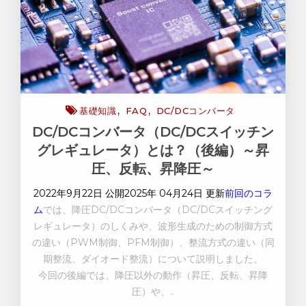
基礎知識
FAQ
DC/DCコンバータ
DC/DCコンバータ（DC/DCスイッチン
グレギュレータ）とは？（後編）～昇
圧、反転、昇降圧～
2022年9月22日 公開
2025年 04月24日 更新
前回のコラ
ム
では、降圧
DC/DCコンバータ（DC/DC
スイッチング
レギュレータ）のしくみや、波形生成のための制御方式
の違い（
PWM
制御、
PFM
制御）、整流方式の違い（同
期整流、ダイオード整流）について説明しました。
今回の後編では、降圧以外の動作（昇圧、反転、昇降
圧）や、
..