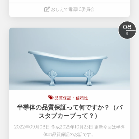
おしえて電源IC委員会
Read More
08
9
品質保証・信頼性
半導体の品質保証って何ですか？（バ
スタブカーブって？）
2022年09月08日 作成2025年10月23日 更新今回は半導
体の品質保証のお話です
。