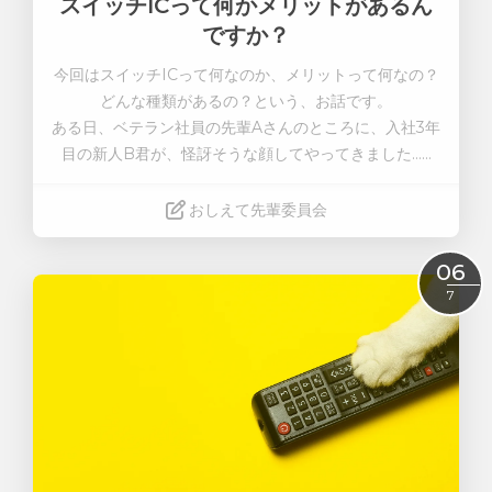
スイッチICって何かメリットがあるん
ですか？
今回はスイッチICって何なのか、メリットって何なの？
どんな種類があるの？という、お話です。
ある日、ベテラン社員の先輩Aさんのところに、入社3年
目の新人B君が、怪訝そうな顔してやってきました……
おしえて先輩委員会
Read More
06
7