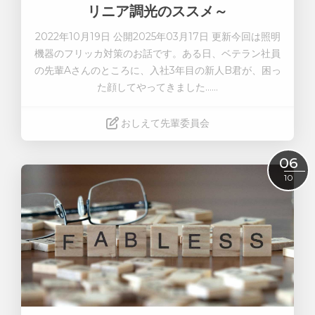
リニア調光のススメ～
2022年10月19日 公開
2025年03月17日 更新
今回は照明
機器のフリッカ対策のお話です。
ある日、ベテラン社員
の先輩Aさんのところに、入社3年目の新人B君が、困っ
た顔してやってきました……
おしえて先輩委員会
Read More
06
10