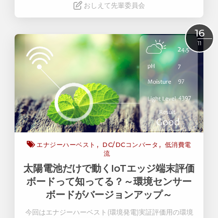
おしえて先輩委員会
Read More
16
11
エナジーハーベスト
DC/DCコンバータ
低消費電
流
太陽電池だけで動くIoTエッジ端末評価
ボードって知ってる？～環境センサー
ボードがバージョンアップ～
今回はエナジーハーベスト(環境発電)実証評価用の環境