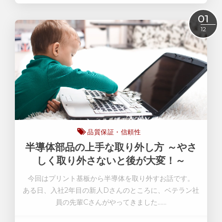
Read More
01
12
品質保証・信頼性
半導体部品の上手な取り外し方 ～やさ
しく取り外さないと後が大変！～
今回はプリント基板から半導体を取り外すお話です
。
ある日、入社2年目の新人Dさんのところに、ベテラン社
員の先輩Cさんがやってきました……