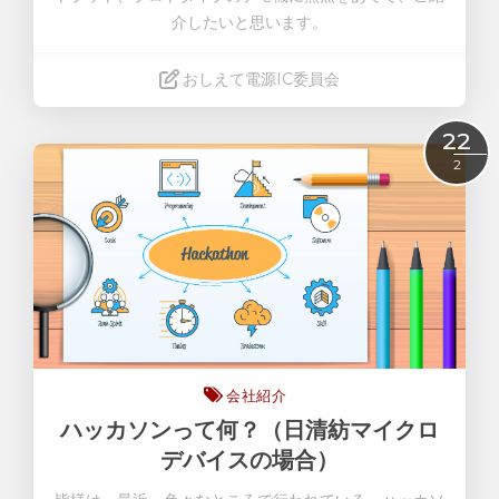
介したいと思います。
おしえて電源IC委員会
Read More
22
2
会社紹介
ハッカソンって何？（日清紡マイクロ
デバイスの場合）