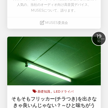
人気の、当社のオーディオ向け高音質デバイス、
MUSESについて、語ります。
MUSES委員会
Read More
19
10
基礎知識
LEDドライバ
そもそもフリッカー(チラつき)を出さな
きゃ良いんじゃない？～ひと味ちがう