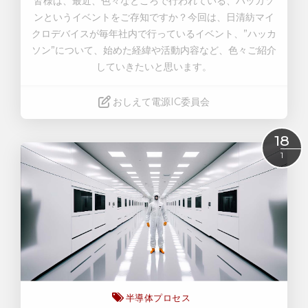
皆様は、最近、色々なところで行われている、ハッカソ
ンというイベントをご存知ですか？今回は、日清紡マイ
クロデバイスが毎年社内で行っているイベント、”ハッカ
ソン”について、始めた経緯や活動内容など、色々ご紹介
していきたいと思います。
おしえて電源IC委員会
Read More
18
1
半導体プロセス