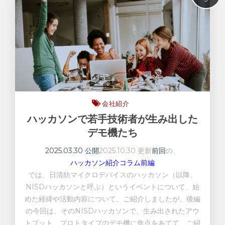
FAQ
LEDドライバ
MUSES
アメリカ
エナジーハーベスト
会社紹介
会社紹介
低消費電流
ハッカソンで若手技術者が生み出した
半導体プロセス
デモ機たち
品質保証・信頼性
2025.03.30 公開
2025.10.30 更新
前回
の、
基礎知識
ハッカソン紹介コラム前編
海外駐在員
では、日清紡マイクロデバイスのハッカソン（以降、
電子部品
NISDハッカソンと呼ぶ）というイベントについて、始
めた経緯や活動内容について、ご紹介しましたが、後編
の今回は、そのNISDハッカソンで、生み出されたアウ
トプット、プロトタイプのデモ機に焦点をあてて、ご紹