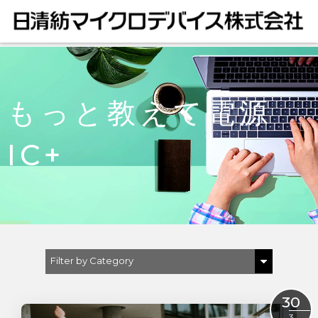
もっと教えて電源
IC+
Filter by Category
Show All
30
DC/DCコンバータ
3