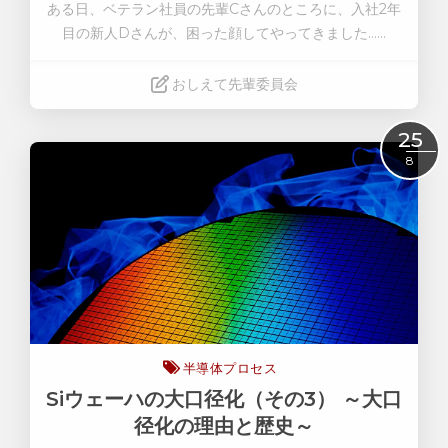
ある日、ベテラン社員の先輩Cさんのところに、入社2年
目の新人Dさんが、困った顔してやってきました……
おしえて先輩委員会
Read More
25
8
半導体プロセス
Siウェーハの大口径化（その3） ～大口
径化の理由と歴史～