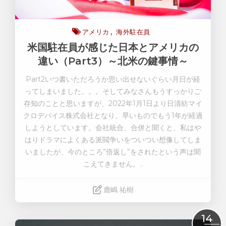
アメリカ
海外駐在員
米国駐在員が感じた日本とアメリカの
違い（Part3）～北米の鍵事情～
Part2いつ書いただろうか思い出せないぐらい月日が経
ってしまいました。。。そしてみなさんもうすっかりご
存知のことと思いますが、2022年1月1日より日清紡マイ
クロデバイス株式会社となり、早いものでもう1年が経過
しようとしています。会社統合、合併と聞くと、私はや
はりドラマによくある派閥争いをついつい想像してしま
いましたが、今のところ”倍返し”をされたという声は聞
こえてきません。..
鹿嶋 祐樹
Read More
14