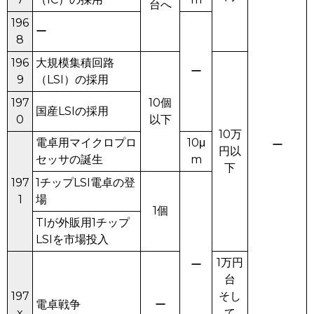
台へ
196
ー
8
196
大規模集積回路
ー
9
（LSI）の採用
197
10個
国産LSIの採用
0
以下
10万
電卓用マイクロプロ
10μ
ー
円以
セッサの誕生
m
下
197
1チップLSI電卓の登
1
場
1個
TIが外販用1チップ
LSIを市場投入
1万円
ー
台
197
そし
電卓戦争
ー
x
て