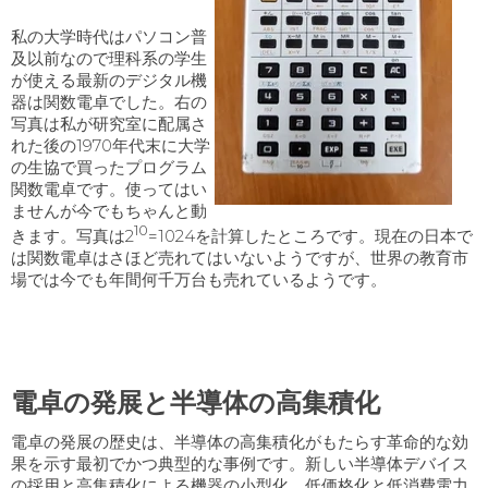
私の大学時代はパソコン普
及以前なので理科系の学生
が使える最新のデジタル機
器は関数電卓でした。右の
写真は私が研究室に配属さ
れた後の
1970
年代末に大学
の生協で買ったプログラム
関数電卓です。使ってはい
ませんが今でもちゃんと動
10
きます。写真は
2
=1024
を計算したところです。現在の日本で
は関数電卓はさほど売れてはいないようですが、世界の教育市
場では今でも年間何千万台も売れているようです。
電卓の発展と半導体の高集積化
電卓の発展の歴史は、半導体の高集積化がもたらす革命的な効
果を示す最初でかつ典型的な事例です。新しい半導体デバイス
の採用と高集積化による機器の小型化、低価格化と低消費電力