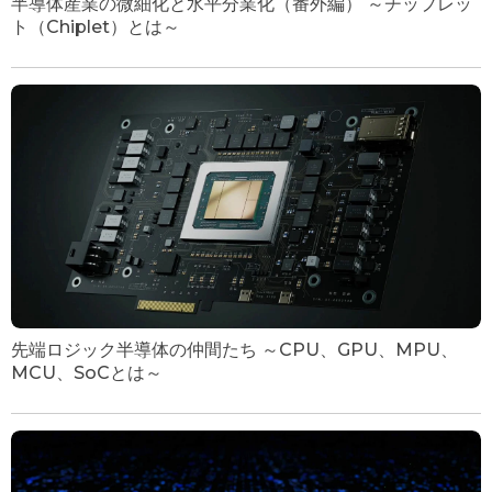
半導体産業の微細化と水平分業化（番外編） ～チップレッ
ト（Chiplet）とは～
先端ロジック半導体の仲間たち ～CPU、GPU、MPU、
MCU、SoCとは～