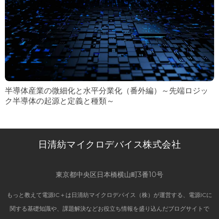
半導体産業の微細化と水平分業化（番外編）～先端ロジッ
ク半導体の起源と定義と種類～
日清紡マイクロデバイス株式会社
東京都中央区日本橋横山町3番10号
もっと教えて電源IC＋は日清紡マイクロデバイス（株）が運営する、電源ICに
関する基礎知識や、課題解決などお役立ち情報を盛り込んだブログサイトで