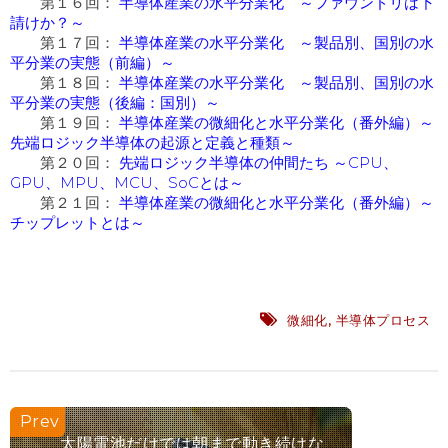
第１６
回：
半導体産業の水平分業化 ～ファウンドリは下
請けか？～
第１７
回：
半導体産業の水平分業化 ～製品別、国別の水
平分業の実態（前編）～
第１８
回：
半導体産業の水平分業化 ～製品別、国別の水
平分業の実態（後編：国別）～
第１９
回：
半導体産業の微細化と水平分業化（番外編）～
先端ロジック半導体の起源と定義と種類～
第２０
回：
先端ロジック半導体の仲間たち ～CPU、
GPU、MPU、MCU、SoCとは～
第２１
回：
半導体産業の微細化と水平分業化（番外編）～
チップレットとは～
微細化
,
半導体プロセス
太陽電池だけでは朝まで動き続けな