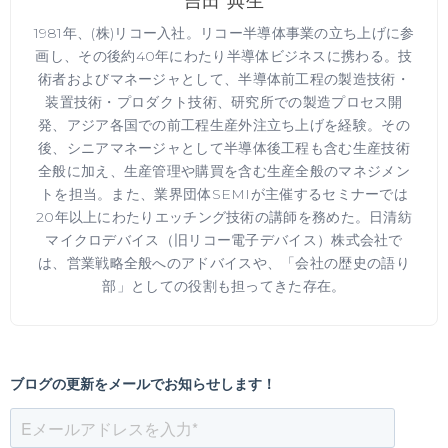
吉田 典生
1981年、(株)リコー入社。リコー半導体事業の立ち上げに参
画し、その後約40年にわたり半導体ビジネスに携わる。技
術者およびマネージャとして、半導体前工程の製造技術・
装置技術・プロダクト技術、研究所での製造プロセス開
発、アジア各国での前工程生産外注立ち上げを経験。その
後、シニアマネージャとして半導体後工程も含む生産技術
全般に加え、生産管理や購買を含む生産全般のマネジメン
トを担当。また、業界団体SEMIが主催するセミナーでは
20年以上にわたりエッチング技術の講師を務めた。日清紡
マイクロデバイス（旧リコー電子デバイス）株式会社で
は、営業戦略全般へのアドバイスや、「会社の歴史の語り
部」としての役割も担ってきた存在。