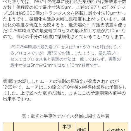
べた限りでは、
1967
年の電卓に使われた集積回路は搭載素子数
が数十個程度の
IC
で最小寸法
15
μ
m
、上述の
1971
年の
TI
の
1
チッ
プ
LSI
は約
5,000
個のトランジスタを搭載し最小寸法
10µm
だっ
たようです。微細化も進み大幅に集積度も上がっています。微
細化の程度を現在と比較すると、最先端のEUV露光装置を使っ
た2025年時点での最先端プロセスの最小加工寸法が約10nmな
ので、当時の千分の
1
程度に微細化されていることになります。
※
2025
年時点の最先端プロセスは
3nm
や
2nm
と呼ばれてい
るプロセスですが、第
3
回でお話ししたように、最先端プロ
セスではプロセス名と実際の寸法は一致しておらず、実際の
最小寸法は
3nm
や
2nm
ではなく
10nm
程度です。
第
1
回でお話ししたムーアの法則の原論文が発表されたのが
1965
年で、ムーアはこの論文で
10
年後の半導体業界の予測をし
ました。上で述べた電卓の話は、まさにこの予測期間内前半の
出来事ですね。
表：電卓と半導体デバイス発展に関する年表
半導
微細
その他の