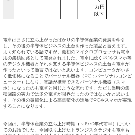
1万円
以下
電卓はまさに立ち上がったばかりの半導体産業の発展を牽引
し、その後の半導体ビジネスの土台を作った製品と言えます。
よく知られている話ですが、最初のマイクロプロセッサも電卓
用の集積回路として開発されました。電卓に続く
PC
やスマホ等
のデジタル機器とそれを支える半導体ビジネスの土台を電卓が
作ったといって過言ではないと思います。コンピュータが小さ
く低価格になることでパーソナル機器（PC：パーソナルコンピ
ューター）になり、電話が携帯できるパーソナル機器（スマ
ホ）になったのも電卓と同じような流れです。ただし当時の集
積回路の実力では多分電卓が限界だったのではないかと思いま
す。その後の微細化による高集積化の進展で
PC
やスマホが実現
することになります。
今回は、半導体産業の立ち上げ時期（～
1970
年代前半）につい
てのお話でした。今回取り上げたトランジスタラジオも電卓も