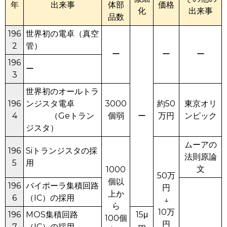
年
出来事
体部
価格
化
出来事
品数
196
世界初の電卓（真空
2
管）
ー
ー
ー
196
ー
3
世界初のオールトラ
196
ンジスタ電卓
3000
約50
東京オリ
4
（Geトラン
個弱
ー
万円
ンピック
ジスタ）
ムーアの
196
Siトランジスタの採
法則原論
5
用
文
1000
50万
個以
196
バイポーラ集積回路
円
上か
6
（IC）の採用
↓
ら
10万
196
MOS集積回路
15μ
100個
円
7
（IC）の採用
m