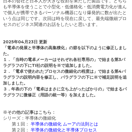
日本の会社と日本人が大きな役割を果たした製品です。どちら
も半導体を使うことで小型化・低価格化・低消費電力化が進ん
で個人が携帯できるパーソナル機器になり爆発的に数が出たと
いう点は同じです。次回は時を現在に戻して、最先端微細プロ
セスのビジネス関連のお話をしたいと思います。
2025年04月23日 更新
「電卓の発展と半導体の高集積化」の節を以下のように修正しまし
た。
１．「当時の電卓メーカーはそれぞれ各社専用の」で始まる第3パ
ラグラフの下にTI社の説明を※で追加しました。
２．「電卓で使われたプロセスの微細化の程度は」で始まる第4パ
ラグラフの説明内容を修正し、パラグラフの下に※で補足説明を追
加しました。
３．年表の下の「電卓はまさに立ち上がったばかりの」で始まるパ
ラグラフに微修正（用語の統一等）を加えました。
※その他の記事はこちら：
シリーズ：半導体の微細化
第１回：
半導体の微細化 ムーアの法則とは
第２回：
半導体の微細化と半導体プロセス