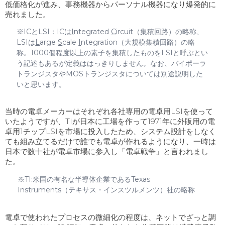
低価格化が進み、事務機器からパーソナル機器になり爆発的に
売れました。
※ICと
LSI
：
IC
は
I
ntegrated
C
ircuit
（集積回路）の略称、
LSI
は
L
arge
S
cale
I
ntegration
（大規模集積回路）の略
称。
1000
個程度以上の素子を集積したものを
LSI
と呼ぶとい
う記述もあるが定義ははっきりしません。なお、バイポーラ
トランジスタや
MOS
トランジスタについては別途説明した
いと思います。
当時の電卓メーカーはそれぞれ各社専用の電卓用
LSI
を使って
いたようですが、
TI
が日本に工場を作って
1971
年に外販用の電
卓用
1
チップ
LSI
を市場に投入したため、システム設計をしなく
ても組み立てるだけで誰でも電卓が作れるようになり、一時は
日本で数十社が電卓市場に参入し「電卓戦争」と言われまし
た。
※
TI:
米国の有名な半導体企業である
Texas
Instruments
（テキサス・インスツルメンツ）社の略称
電卓で使われたプロセスの微細化の程度は、ネットでざっと調