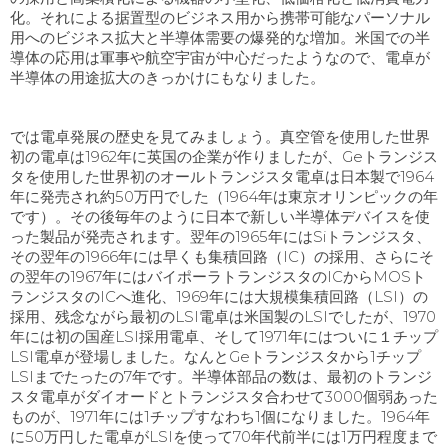
化。それによる据置型のビジネス用から携帯可能なパーソナル
用へのビジネス拡大と半導体需要の爆発的な増加。米国での半
導体の応用は軍事や航空宇宙が中心だったようなので、電卓が
半導体の用途拡大のきっかけにもなりました。
では電卓発展の歴史を見てみましょう。真空管を使用した世界
初の電卓は
1962
年に英国の企業が作りましたが、
Ge
トランジス
タを使用した世界初のオールトランジスタ電卓は日本製で
1964
年に発売され約
50
万円でした（
1964
年は東京オリンピックの年
です）。その後毎年のように日本で新しい半導体デバイスを使
った製品が発売されます。翌年の1965年にはSiトランジスタ、
その翌年の1966年には早くも集積回路（IC）の採用、さらにそ
の翌年の1967年にはバイポーラトランジスタのICからMOSト
ランジスタのICへ進化、1969年には大規模集積回路（LSI）の
採用、残念ながら最初のLSI電卓は米国製のLSIでしたが、1970
年には初の国産LSI採用電卓、そして1971年にはついに１チップ
LSI電卓が登場しました。なんとGeトランジスタから1チップ
LSIまでたったの7年です。半導体部品の数は、最初のトランジ
スタ電卓がダイオードとトランジスタ合わせて3000個弱あった
ものが、1971年には1チップすなわち1個になりました。1964年
に50万円した電卓がLSIを使って70年代前半には1万円程度まで