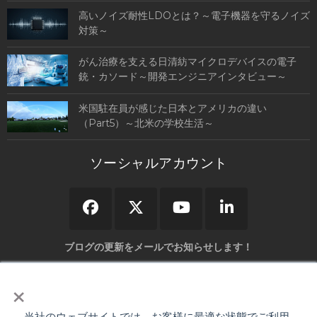
高いノイズ耐性LDOとは？～電子機器を守るノイズ
対策～
がん治療を支える日清紡マイクロデバイスの電子
銃・カソード～開発エンジニアインタビュー～
米国駐在員が感じた日本とアメリカの違い
（Part5）～北米の学校生活～
ソーシャルアカウント
ブログの更新をメールでお知らせします！
×
当社のウェブサイトでは、お客様に最適な状態でご利用
弊社の「
個人情報保護について
」をご確認いただき、同意の上送信して下さい。