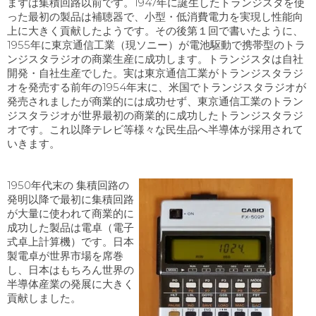
まずは集積回路以前です。
1947
年に誕生したトランジスタを使
った最初の製品は補聴器で、小型・低消費電力を実現し性能向
上に大きく貢献したようです。その後第１回で書いたように、
1955
年に東京通信工業（現ソニー）が電池駆動で携帯型のトラ
ンジスタラジオの商業生産に成功します。トランジスタは自社
開発・自社生産でした。実は東京通信工業がトランジスタラジ
オを発売する前年の
1954
年末に、米国でトランジスタラジオが
発売されましたが商業的には成功せず、東京通信工業のトラン
ジスタラジオが世界最初の商業的に成功したトランジスタラジ
オです。これ以降テレビ等様々な民生品へ半導体が採用されて
いきます。
1950年代末の 集積回路の
発明以降で最初に集積回路
が大量に使われて商業的に
成功した製品は電卓（電子
式卓上計算機）です。日本
製電卓が世界市場を席巻
し、日本はもちろん世界の
半導体産業の発展に大きく
貢献しました。